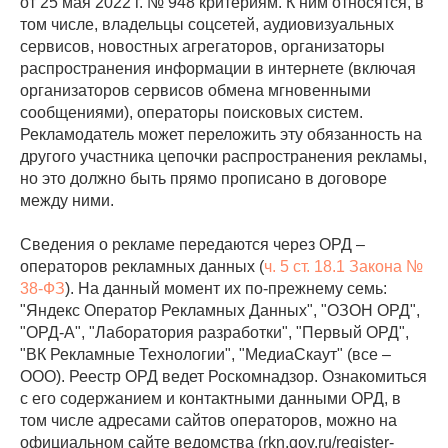
от 25 мая 2022 г. № 948 критериям. К ним относятся, в
том числе, владельцы соцсетей, аудиовизуальных
сервисов, новостных агрегаторов, организаторы
распространения информации в интернете (включая
организаторов сервисов обмена мгновенными
сообщениями), операторы поисковых систем.
Рекламодатель может переложить эту обязанность на
другого участника цепочки распространения рекламы,
но это должно быть прямо прописано в договоре
между ними.
Сведения о рекламе передаются через ОРД –
операторов рекламных данных (
ч. 5 ст. 18.1 Закона №
38-ФЗ
). На данный момент их по-прежнему семь:
"Яндекс Оператор Рекламных Данных", "ОЗОН ОРД",
"ОРД-А", "Лаборатория разработки", "Первый ОРД",
"ВК Рекламные Технологии", "МедиаСкаут" (все –
ООО). Реестр ОРД ведет Роскомнадзор. Ознакомиться
с его содержанием и контактными данными ОРД, в
том числе адресами сайтов операторов, можно на
официальном сайте ведомства (rkn.gov.ru/register-