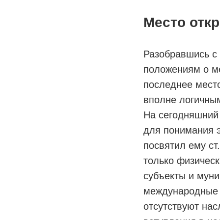
Место отк
Разобравшись с
положениям о ме
последнее место
вполне логичны
На сегодняшний 
для понимания э
посвятил ему ст
только физическ
субъекты и муни
международные о
отсутствуют нас