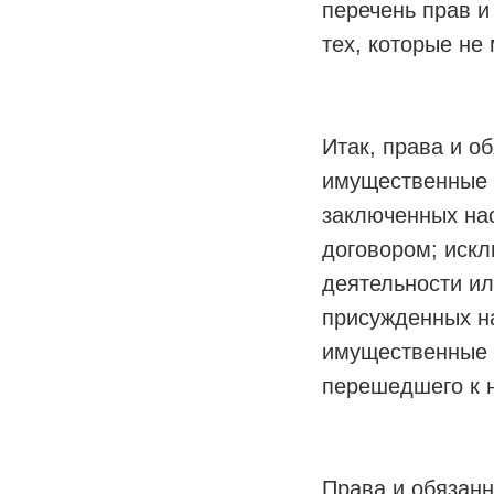
перечень прав и
тех, которые не
Итак, права и о
имущественные п
заключенных на
договором; искл
деятельности ил
присужденных н
имущественные о
перешедшего к 
Права и обязанн