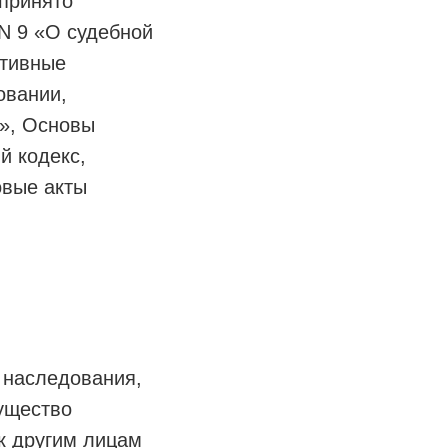
принято
N 9 «О судебной
ативные
овании,
ю», Основы
й кодекс,
овые акты
 наследования,
мущество
к другим лицам