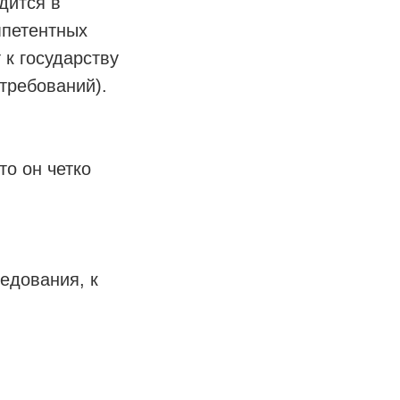
дится в
мпетентных
 к государству
требований).
то он четко
едования, к