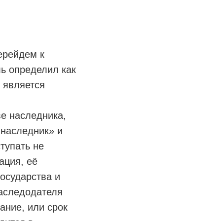
ерейдем к
ль определил как
 является
ве наследника,
 наследник» и
тупать не
ация, её
осударства и
наследодателя
ание, или срок