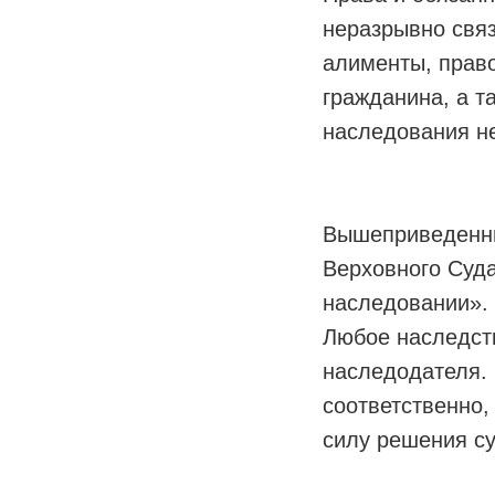
неразрывно связ
алименты, прав
гражданина, а т
наследования н
Вышеприведенны
Верховного Суда
наследовании».
Любое наследств
наследодателя.
соответственно,
силу решения су