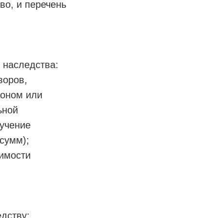
во, и перечень
 наследства:
воров,
коном или
ьной
лучение
сумм);
оимости
едству: