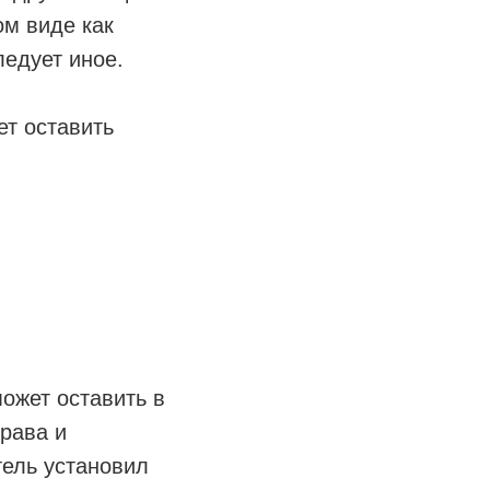
ом виде как
ледует иное.
ет оставить
ожет оставить в
права и
тель установил