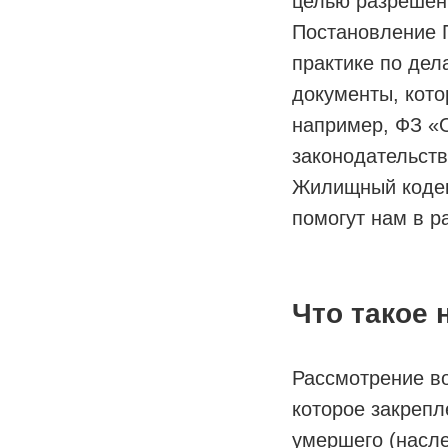
целью разрешен
Постановление П
практике по де
документы, кото
например, ФЗ «
законодательств
Жилищный кодек
помогут нам в р
Что такое 
Рассмотрение в
которое закрепл
умершего (насле