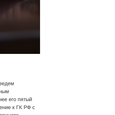
иведем
вным
нее его пятый
ение к ГК РФ с