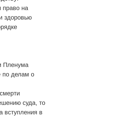
 право на
и здоровью
орядке
и Пленума
е по делам о
 смерти
ешению суда, то
а вступления в